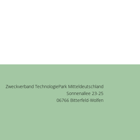
Zweckverband TechnologiePark Mitteldeutschland
Sonnenallee 23-25
06766 Bitterfeld-Wolfen